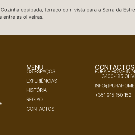
Cozinha equipada, terraço com vista para a Serra da Estrela,
entre as oliveiras.
MENU
CONTACTOS
OS ESPAÇOS
PURA – HOME IN 
3400-185 OLIV
EXPERIÊNCIAS
INFO@PURAHOMEI
HISTÓRIA
+351 915 150 152
REGIÃO
e
CONTACTOS