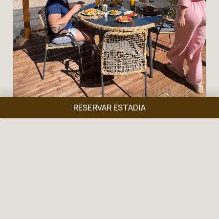
RESERVAR ESTADIA
▶︎ VIDEO
PURA ESSÊNCIA
O essencial para desligar da rotina e respirar
natureza.
INCLUI
ESTADIA