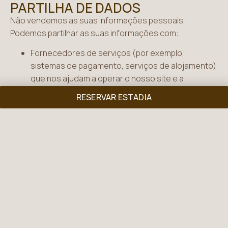
PARTILHA DE DADOS
Não vendemos as suas informações pessoais.
Podemos partilhar as suas informações com:
Fornecedores de serviços (por exemplo,
sistemas de pagamento, serviços de alojamento)
que nos ajudam a operar o nosso site e a
fornecer serviços.
RESERVAR ESTADIA
Autoridades legais, se necessário, para cumprir a
lei.
SEGURANÇA DOS DADOS
Implementamos medidas de segurança adequadas
para proteger as informações pessoais do utilizador
contra acesso, alteração, divulgação ou destruição
não autorizados.
DIREITOS DO UTILIZADOR
O utilizador tem o direito de: