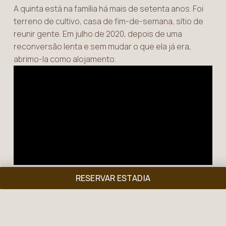
A quinta está na família há mais de setenta anos. Foi
terreno de cultivo, casa de fim-de-semana, sítio de
reunir gente. Em julho de 2020, depois de uma
reconversão lenta e sem mudar o que ela já era,
abrimo-la como alojamento.
São sete hectares exclusivos, entre a Serra da
RESERVAR ESTADIA
Estrela e a Serra do Caramulo: oliveiras, pinheiros e
carvalhos que cobrem a maior parte do terreno,
caminhos de terra entre a vegetação, e o tipo de
silêncio que só aparece quando nada está a