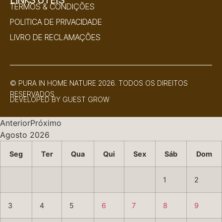
TERMOS & CONDIÇÕES
POLITICA DE PRIVACIDADE
LIVRO DE RECLAMAÇÕES
© PURA IN HOME NATURE 2026. TODOS OS DIREITOS
RESERVADOS
DEVELOPED BY
GUEST GROW
Anterior
Próximo
Agosto
2026
Seg
Ter
Qua
Qui
Sex
Sáb
Dom
1
2
3
4
5
6
7
8
9